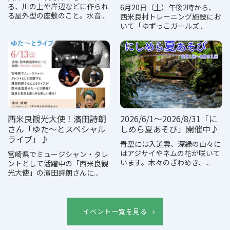
る、川の上や岸辺などに作られ
6月20日（土）午後2時から、
る屋外型の座敷のこと。水音...
西米良村トレーニング施設にお
いて「ゆずっこガールズ...
西米良観光大使！濱田詩朗
2026/6/1～2026/8/31「に
さん「ゆた～とスペシャル
しめら夏あそび」開催中♪
ライブ」♪
青空には入道雲、深緑の山々に
はアジサイやネムの花が咲いて
宮崎県でミュージシャン・タレ
います。木々のざわめき、...
ントとして活躍中の「西米良観
光大使」の濱田詩朗さんに...
イベント一覧を見る