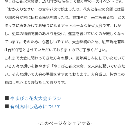
やまびこ花火大会は、1973年から現在まで続く村の一大イベントです。
「おかえりなさい」の文字花火で始まったり、花火と花火の合間には語
り部の会が村に伝わる民話を語ったり。参加者が「来年も来るね」とス
タッフに声をかけてお帰りになるアットホームな花火大会です。しか
し、近年の物価高騰のあおりを受け、運営を続けていくのが厳しくなっ
ています。そのため、心苦しいですが、大会継続のため、駐車場を有料
(1台500円)とさせていただいておりますのでご了承ください。
これまで大会に関わってきた方々の想い、毎年楽しみにしていただいて
いる方々の想いを絶やさず「やまびこ花火大会」を未来に繋いでいきた
い。そんな想いで大会の準備をすすめております。大会当日、皆さまの
お越しを心よりお待ちしております。
■
やまびこ花火大会チラシ
■
有料席申し込みについて
-このページをシェアする-