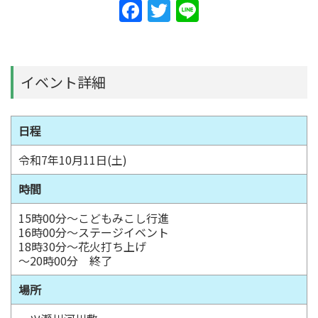
F
T
Li
a
w
n
c
itt
e
e
er
イベント詳細
b
o
日程
o
令和7年10月11日(土)
k
時間
15時00分～こどもみこし行進
16時00分～ステージイベント
18時30分～花火打ち上げ
～20時00分 終了
場所