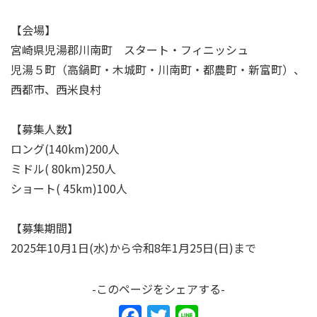
【会場】
宮崎県児湯郡川南町 スタート・フィニッシュ
児湯５町（高鍋町・木城町・川南町・都農町・新富町）、
西都市、西米良村
【募集人数】
ロング(140km)200人
ミドル( 80km)250人
ショート( 45km)100人
【募集期間】
2025年10月1日(水)から令和8年1月25日(日)まで
-このページをシェアする-
F
T
Li