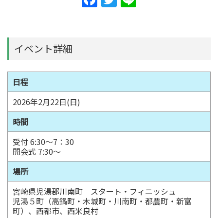
a
w
n
c
itt
e
e
er
イベント詳細
b
o
日程
o
2026年2月22日(日)
k
時間
受付 6:30～7：30
開会式 7:30～
場所
宮崎県児湯郡川南町 スタート・フィニッシュ
児湯５町（高鍋町・木城町・川南町・都農町・新富
町）、西都市、西米良村