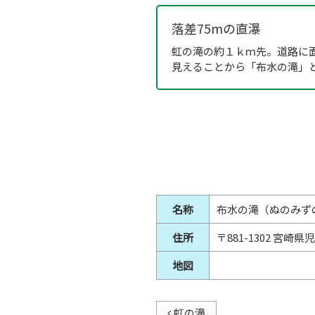
落差75mの直瀑
虹の滝の約１ｋｍ先。道路に
見えることから「布水の滝」
名称
布水の滝（ぬのみず
住所
〒881-1302 宮
地図
虹の滝