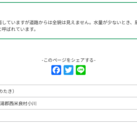
面していますが道路からは全貌は見えません。水量が少ないとき、
と呼ばれています。
-このページをシェアする-
F
T
Li
a
w
n
c
itt
e
のたき）
e
er
崎県児湯郡西米良村小川
b
o
o