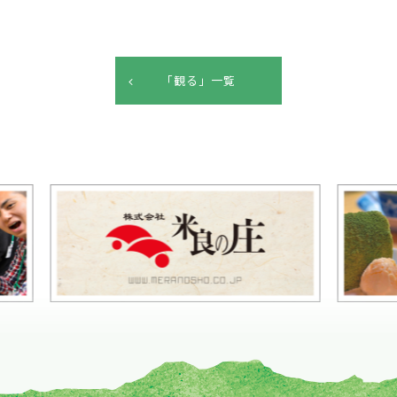
k
「観る」一覧