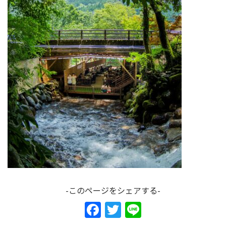
-このページをシェアする-
F
T
Li