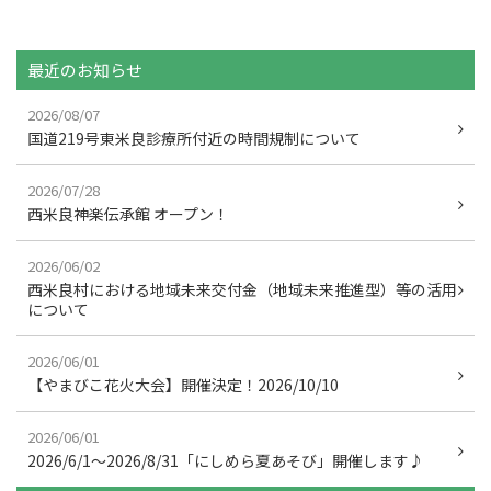
a
w
n
c
itt
e
e
er
最近のお知らせ
b
2026/08/07
o
国道219号東米良診療所付近の時間規制について
o
2026/07/28
k
西米良神楽伝承館 オープン！
2026/06/02
西米良村における地域未来交付金（地域未来推進型）等の活用
について
2026/06/01
【やまびこ花火大会】開催決定！2026/10/10
2026/06/01
2026/6/1～2026/8/31「にしめら夏あそび」開催します♪