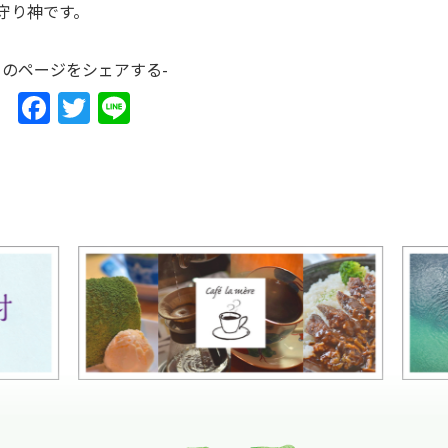
守り神です。
このページをシェアする-
F
T
Li
a
w
n
c
itt
e
e
er
b
o
o
k