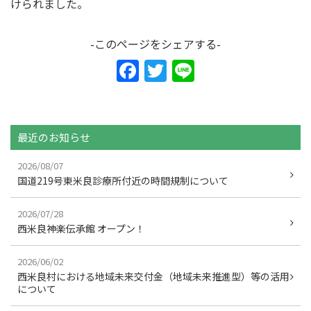
けられました。
-このページをシェアする-
F
T
Li
a
w
n
c
itt
e
e
er
最近のお知らせ
b
2026/08/07
o
国道219号東米良診療所付近の時間規制について
o
2026/07/28
k
西米良神楽伝承館 オープン！
2026/06/02
西米良村における地域未来交付金（地域未来推進型）等の活用
について