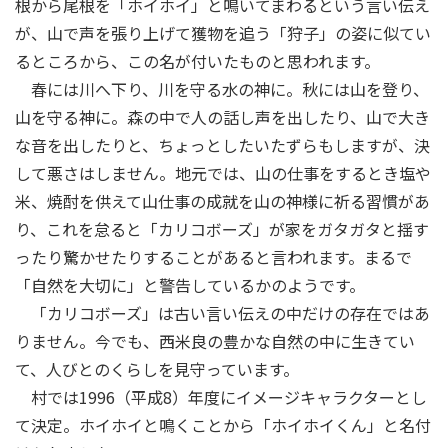
根から尾根を「ホイホイ」と鳴いてまわるという言い伝え
が、山で声を張り上げて獲物を追う「狩子」の姿に似てい
るところから、この名が付いたものと思われます。
春には川へ下り、川を守る水の神に。秋には山を登り、
山を守る神に。森の中で人の話し声を出したり、山で大き
な音を出したりと、ちょっとしたいたずらもしますが、決
して悪さはしません。地元では、山の仕事をするとき塩や
米、焼酎を供えて山仕事の成就を山の神様に祈る習慣があ
り、これを怠ると「カリコボーズ」が家をガタガタと揺す
ったり驚かせたりすることがあると言われます。まるで
「自然を大切に」と警告しているかのようです。
「カリコボーズ」は古い言い伝えの中だけの存在ではあ
りません。今でも、西米良の豊かな自然の中に生きてい
て、人びとのくらしを見守っています。
村では1996（平成8）年度にイメージキャラクターとし
て決定。ホイホイと鳴くことから「ホイホイくん」と名付