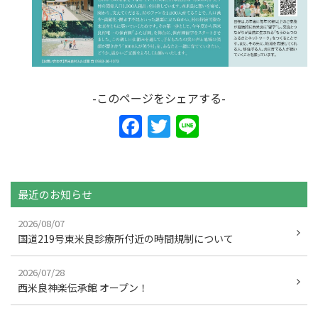
-このページをシェアする-
F
T
Li
a
w
n
c
itt
e
e
er
最近のお知らせ
b
2026/08/07
o
国道219号東米良診療所付近の時間規制について
o
2026/07/28
k
西米良神楽伝承館 オープン！